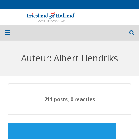
Home
Auteur:
Albert Hendriks
Routes
Fietsvakanties
Over Friesland
211 posts, 0 reacties
Nieuws
Contact