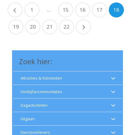
1
…
15
16
17
18
19
20
21
22
Zoek hier:
Attracties & Activiteiten
Verblijfaccommodaties
Dagactiviteiten
Uitgaan
Dienstverleners