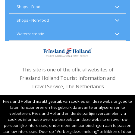
Shops - Food
Shops - Non-food
Waterrecreatie
This site is one of the official websites of
Friesland Holland Tourist Information and
Travel Service, The Netherlands
Friesland Holland maakt gebruik van cookies om deze website goed te
laten functioneren en het gebruik daarvan te analyseren en te
verbeteren. Friesland Holland en derde partijen verzamelen via
cookies informatie over uw bezoek aan deze website en over uw
persoonlijke interesses, onder meer om aanbiedingen aan te passen
Copyright © 2017 Friesland Holland Tourist
aan uw interesses. Door op "Verberg deze melding" te klikken of door