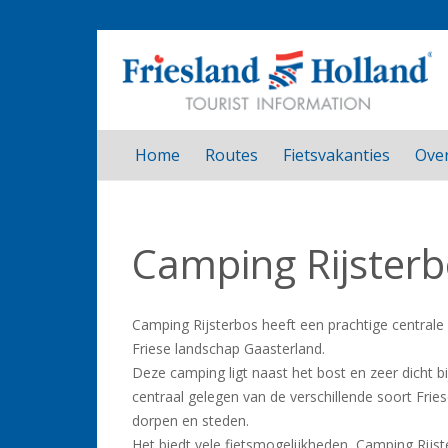
Home
Routes
Fietsvakanties
Over
Camping Rijster
Camping Rijsterbos heeft een prachtige centrale 
Friese landschap Gaasterland.
Deze camping ligt naast het bost en zeer dicht bi
centraal gelegen van de verschillende soort Frie
dorpen en steden.
Het biedt vele fietsmogelijkheden, Camping Rijs