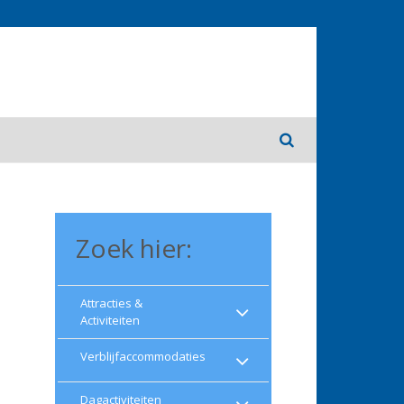
Zoek hier:
Attracties &
Activiteiten
Verblijfaccommodaties
Dagactiviteiten