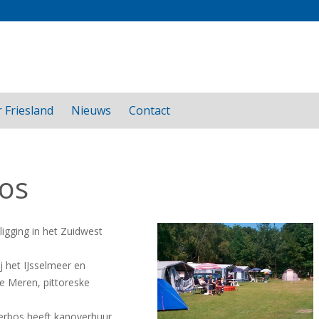
 Friesland
Nieuws
Contact
bos
ligging in het Zuidwest
j het IJsselmeer en
se Meren, pittoreske
terbos heeft kanoverhuur