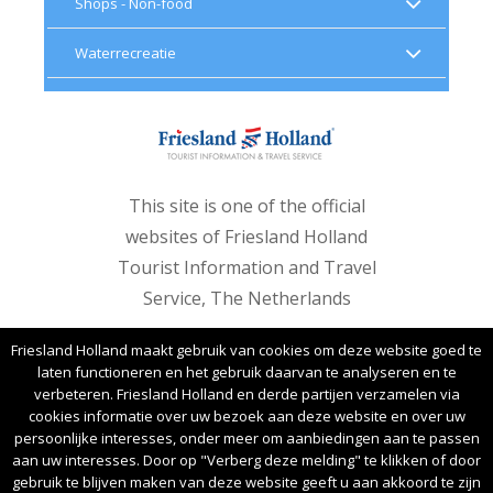
Shops - Non-food
Waterrecreatie
This site is one of the official
websites of Friesland Holland
Tourist Information and Travel
Service, The Netherlands
Friesland Holland maakt gebruik van cookies om deze website goed te
laten functioneren en het gebruik daarvan te analyseren en te
verbeteren. Friesland Holland en derde partijen verzamelen via
cookies informatie over uw bezoek aan deze website en over uw
Copyright © 2017 Friesland Holland Tourist
persoonlijke interesses, onder meer om aanbiedingen aan te passen
Information and Travel Service. Alle rechten
aan uw interesses. Door op "Verberg deze melding" te klikken of door
voorbehouden.
gebruik te blijven maken van deze website geeft u aan akkoord te zijn