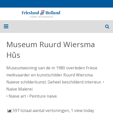
Home
Museum Ruurd Wiersma
Routes
Hûs
Fietsvakanties
Museumwoning van de in 1980 overleden Friese
Over Friesland
melkvaarder en kunstschilder Ruurd Wiersma.
Naïeve schilderkunst. Geheel beschilderd interieur. •
Nieuws
Naive Malerei
• Naive art • Peinture naïve.
Contact
597 totaal aantal vertoningen, 1 view today