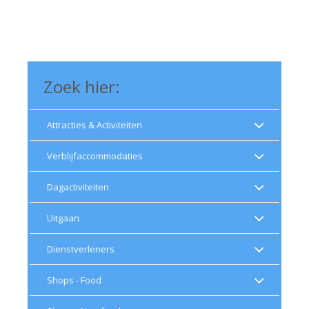
Zoek hier:
Attracties & Activiteiten
Verblijfaccommodaties
Dagactiviteiten
Uitgaan
Dienstverleners
Shops - Food