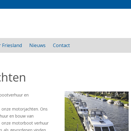
 Friesland
Nieuws
Contact
chten
 bootverhuur en
an onze motorjachten. Ons
erhuur en bouw van
an onze motorboot verhuur
rs als gevordenen vinden