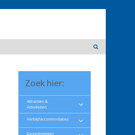
Zoek hier:
Attracties &
Activiteiten
Verblijfaccommodaties
Dagactiviteiten