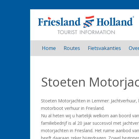
Home
Routes
Fietsvakanties
Over
Stoeten Motorja
Stoeten Motorjachten in Lemmer: Jachtverhuur,
motorboot verhuur in Friesland.
Nu al heten wij u hartelijk welkom aan boord v
familiebedrijf is al 20 jaar succesvol met jachtv
motorjachten in Friesland. Het ruime aanbod v
heeft daaraan zeker bijgedragen. Zowel beginne