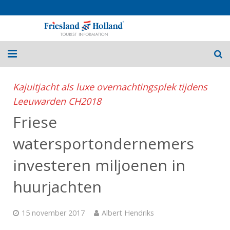
Home
Kajuitjacht als luxe overnachtingsplek tijdens
Leeuwarden CH2018
Routes
Friese
Fietsvakanties
watersportondernemers
Over Friesland
investeren miljoenen in
Nieuws
huurjachten
Contact
15 november 2017
Albert Hendriks