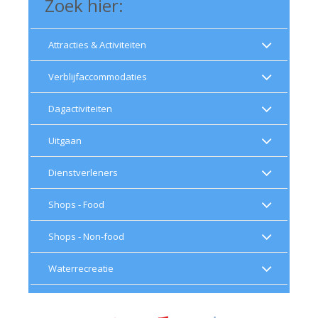
Zoek hier:
Attracties & Activiteiten
Verblijfaccommodaties
Dagactiviteiten
Uitgaan
Dienstverleners
Shops - Food
Shops - Non-food
Waterrecreatie