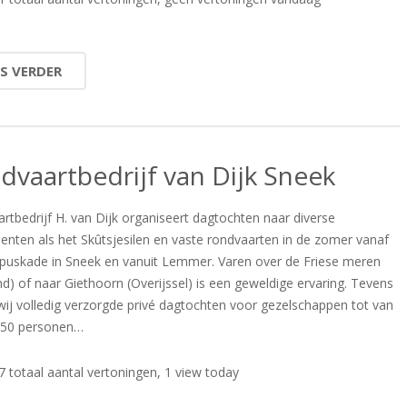
ES VERDER
dvaartbedrijf van Dijk Sneek
rtbedrijf H. van Dijk organiseert dagtochten naar diverse
nten als het Skûtsjesilen en vaste rondvaarten in de zomer vanaf
uskade in Sneek en vanuit Lemmer. Varen over de Friese meren
nd) of naar Giethoorn (Overijssel) is een geweldige ervaring. Tevens
wij volledig verzorgde privé dagtochten voor gezelschappen tot van
250 personen…
 totaal aantal vertoningen, 1 view today