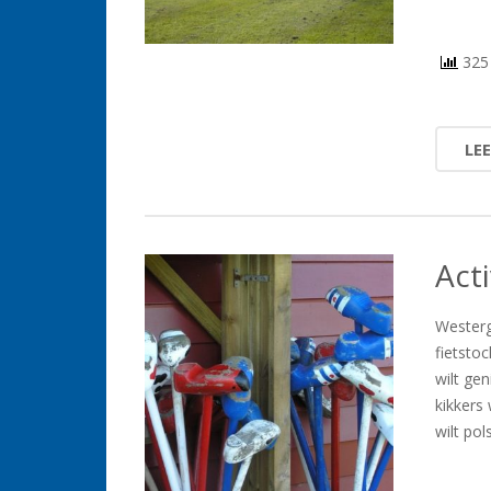
325 
LE
Act
Westerg
fietstoc
wilt gen
kikkers 
wilt po