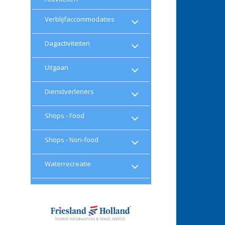
Verblijfaccommodaties
Dagactiviteiten
Uitgaan
Dienstverleners
Shops - Food
Shops - Non-food
Waterrecreatie