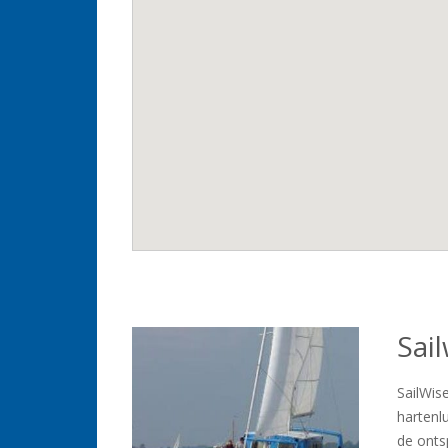
Sai
SailWis
hartenlu
de onts