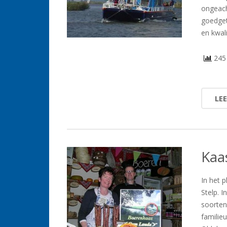
ongeach
goedgetr
en kwali
245 
LE
Kaa
In het p
Stelp. I
soorten
familieu