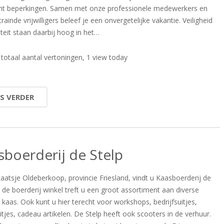
t beperkingen. Samen met onze professionele medewerkers en
ainde vrijwilligers beleef je een onvergetelijke vakantie. Veiligheid
teit staan daarbij hoog in het…
totaal aantal vertoningen, 1 view today
ES VERDER
sboerderij de Stelp
laatsje Oldeberkoop, provincie Friesland, vindt u Kaasboerderij de
n de boerderij winkel treft u een groot assortiment aan diverse
 kaas. Ook kunt u hier terecht voor workshops, bedrijfsuitjes,
itjes, cadeau artikelen. De Stelp heeft ook scooters in de verhuur.