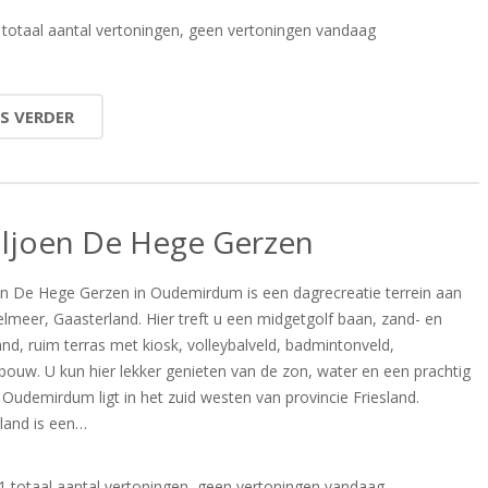
totaal aantal vertoningen, geen vertoningen vandaag
ES VERDER
iljoen De Hege Gerzen
en De Hege Gerzen in Oudemirdum is een dagrecreatie terrein aan
selmeer, Gaasterland. Hier treft u een midgetgolf baan, zand- en
and, ruim terras met kiosk, volleybalveld, badmintonveld,
ebouw. U kun hier lekker genieten van de zon, water en een prachtig
! Oudemirdum ligt in het zuid westen van provincie Friesland.
land is een…
 totaal aantal vertoningen, geen vertoningen vandaag