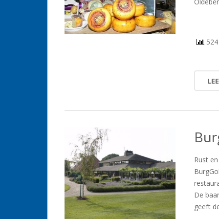
Oldeber
524 
LE
Bur
Rust en 
BurgGol
restaur
De baan
geeft d