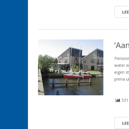
LE
‘Aa
Pension
water e
eigen s
prima u
531 
LE