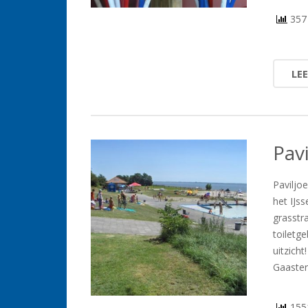
357 
LE
Pav
Paviljo
het IJs
grasstr
toiletg
uitzicht
Gaaster
1551